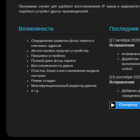
Программа служит для удобного восстановления IP камер и видеорегис
подобных устройст других производителей.
Возможности
Последние
[17 октября 2020
Определение разметки флэш памяти и
Исправления
ключевых адресов
Автоостановка загрузки устройства
исправлен
Прошивка устройсва
Доработан 
Полный дамп флэш памяти
выполненно
Восстановление из дампа
xm5x0
Очистка, бэкап и восстановления раздела
настроек
[19 сентября 202
Режим отладки
Исправления
Многофункциональный редактор дампов
и т.д.
Добавлен 
определени
Changelog